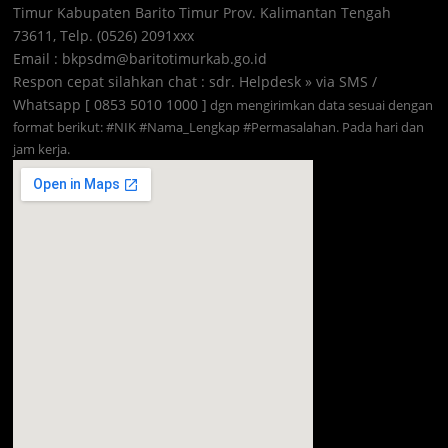
Timur Kabupaten Barito Timur Prov. Kalimantan Tengah
73611, Telp. (0526) 2091xxx
Email : bkpsdm@baritotimurkab.go.id
Respon cepat silahkan chat : sdr. Helpdesk » via SMS /
Whatsapp [ 0853 5010 1000 ]
dgn mengirimkan data sesuai dengan
format berikut: #NIK #Nama_Lengkap #Permasalahan. Pada hari dan
jam kerja.