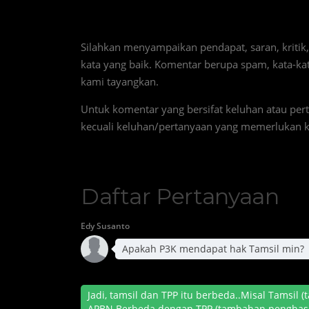
Silahkan menyampaikan pendapat, saran, kritik
kata yang baik. Komentar berupa spam, kata-kat
kami tayangkan.
Untuk komentar yang bersifat keluhan atau pe
kecuali keluhan/pertanyaan yang memerlukan k
Daftar Pertanyaan
Edy Susanto
Apakah P3K mendapat hak Tamsil min?
Jadi, tamsil dan TPP itu berbeda..Misal Tamsil
APBN.Berbeda dengan TPP (tambahan penghasil