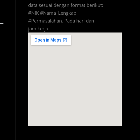
data sesuai dengan format berikut:
#NIK #Nama_Lengkap
#Permasalahan. Pada hari dan
jam kerja.
amazon prime code