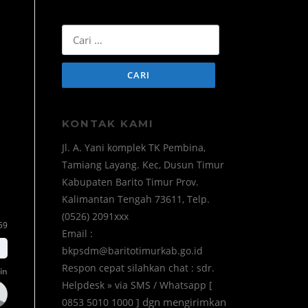
Cari
-
untuk:
KONTAK KAMI
Jl. A. Yani komplek TK Pembina,
Tamiang Layang. Kec, Dusun Timur
Kabupaten Barito Timur Prov.
Kalimantan Tengah 73611, Telp.
(0526) 2091xxx
59
Email :
bkpsdm@baritotimurkab.go.id
Respon cepat silahkan chat : sdr.
in
Helpdesk » via SMS / Whatsapp [
dgn mengirimkan
0853 5010 1000 ]