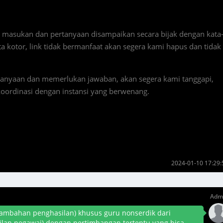
, masukan dan pertanyaan disampaikan secara bijak dengan kata
a kotor, link tidak bermanfaat akan segera kami hapus dan tidak
rtanyaan dan memerlukan jawaban, akan segera kami tanggapi,
oordinasi dengan instansi yang berwenang.
2024-01-10 17:29:
Adm
 (tambahan penghasilan) khusus guru nonserdik dari
an pegawai) dengan pertimbangan tertentu yang bisa