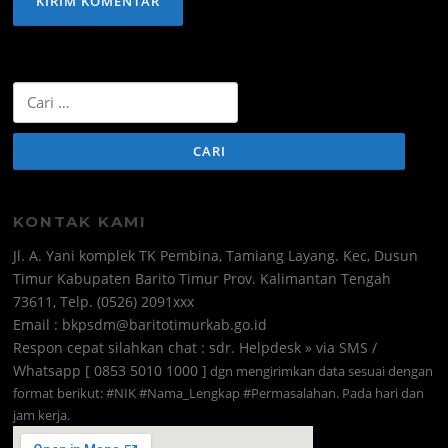
Cari
untuk:
KONTAK KAMI
Jl. A. Yani komplek TK Pembina, Tamiang Layang. Kec, Dusun
Timur Kabupaten Barito Timur Prov. Kalimantan Tengah
73611, Telp. (0526) 2091xxx
Email : bkpsdm@baritotimurkab.go.id
Respon cepat silahkan chat : sdr. Helpdesk » via SMS /
Whatsapp [ 0853 5010 1000 ]
dgn mengirimkan data sesuai dengan
format berikut: #NIK #Nama_Lengkap #Permasalahan. Pada hari dan
jam kerja.