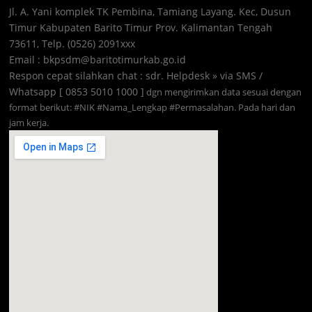
Jl. A. Yani komplek TK Pembina, Tamiang Layang. Kec, Dusun
Timur Kabupaten Barito Timur Prov. Kalimantan Tengah
73611, Telp. (0526) 2091xxx
Email : bkpsdm@baritotimurkab.go.id
Respon cepat silahkan chat : sdr. Helpdesk » via SMS /
Whatsapp [ 0853 5010 1000 ]
dgn mengirimkan data sesuai dengan
format berikut: #NIK #Nama_Lengkap #Permasalahan. Pada hari dan
jam kerja.