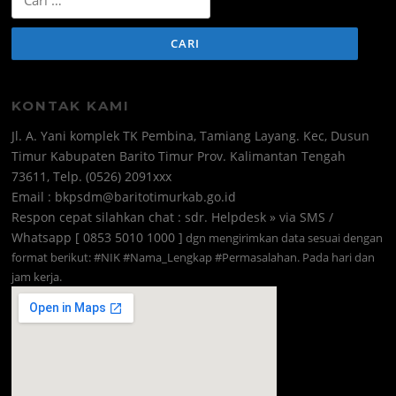
untuk:
KONTAK KAMI
Jl. A. Yani komplek TK Pembina, Tamiang Layang. Kec, Dusun
Timur Kabupaten Barito Timur Prov. Kalimantan Tengah
73611, Telp. (0526) 2091xxx
Email : bkpsdm@baritotimurkab.go.id
Respon cepat silahkan chat : sdr. Helpdesk » via SMS /
Whatsapp [ 0853 5010 1000 ]
dgn mengirimkan data sesuai dengan
format berikut: #NIK #Nama_Lengkap #Permasalahan. Pada hari dan
jam kerja.