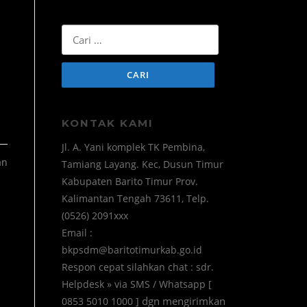
Cari
untuk:
KONTAK KAMI
Jl. A. Yani komplek TK Pembina,
an
Tamiang Layang. Kec, Dusun Timur
Kabupaten Barito Timur Prov.
Kalimantan Tengah 73611, Telp.
(0526) 2091xxx
Email :
bkpsdm@baritotimurkab.go.id
Respon cepat silahkan chat : sdr.
Helpdesk » via SMS / Whatsapp [
dgn mengirimkan
0853 5010 1000 ]