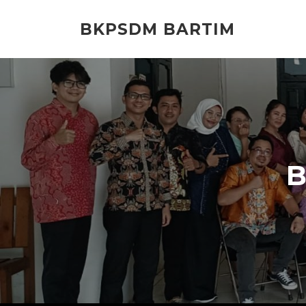
Lompat
ke
BKPSDM BARTIM
konten
B