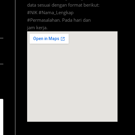
data sesuai dengan format berikut:
#NIK #Nama_Lengkap
#Permasalahan. Pada hari dan
jam kerja.
amazon prime code