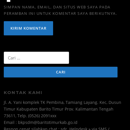
SIMPAN NAMA, EMAIL, DAN SITUS WEB SAYA PADA
PERAMBAN INI UNTUK KOMENTAR SAYA BERIKUTNYA.
Cari
untuk:
KONTAK KAMI
Jl. A. Yani komplek TK Pembina, Tamiang Layang. Kec, Dusun
Timur Kabupaten Barito Timur Prov. Kalimantan Tengah
73611, Telp. (0526) 2091xxx
Email : bkpsdm@baritotimurkab.go.id
Respon cepat silahkan chat : sdr. Helpdesk » via SMS /