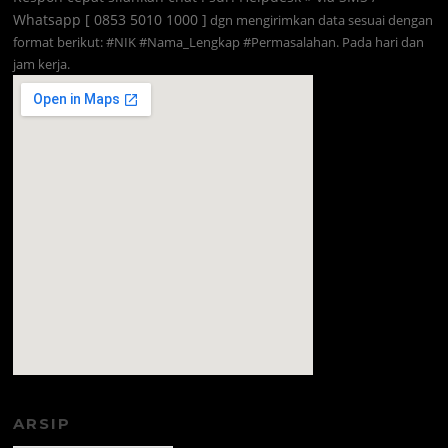
Whatsapp [ 0853 5010 1000 ]
dgn mengirimkan data sesuai dengan
format berikut: #NIK #Nama_Lengkap #Permasalahan. Pada hari dan
jam kerja.
amazon prime code
ARSIP