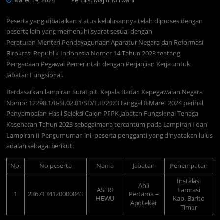
Maret 19, 2024
Penulis:
Majidi Mirwani
Peserta yang dibatalkan status kelulusannya telah diproses dengan
peserta lain yang memenuhi syarat sesuai dengan
Peraturan Menteri Pendayagunaan Aparatur Negara dan Reformasi
Birokrasi Republik Indonesia Nomor 14 Tahun 2023 tentang
Pengadaan Pegawai Pemerintah dengan Perjanjian Kerja untuk
Jabatan Fungsional.
Berdasarkan lampiran Surat plt. Kepala Badan Kepegawaian Negara
Nomor 12298.1/B-SI.02.01/SD/E.II/2023 tanggal 8 Maret 2024 perihal
Penyampaian Hasil Seleksi Calon PPPK Jabatan Fungsional Tenaga
Kesehatan Tahun 2023 sebagaimana tercantum pada Lampiran I dan
Lampiran II Pengumuman ini, peserta pengganti yang dinyatakan lulus
adalah sebagai berikut:
No.
No peserta
Nama
Jabatan
Penempatan
Instalasi
Ahli
ASTRI
Farmasi
1
2367134120000043
Pertama –
HEWU
Kab. Barito
Apoteker
Timur