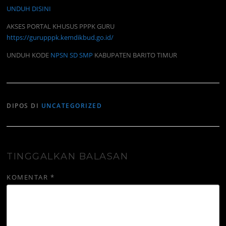
UNDUH DISINI
AKSES PORTAL KHUSUS PPPK GURU
https://gurupppk.kemdikbud.go.id/
UNDUH KODE
NPSN SD SMP
KABUPATEN BARITO TIMUR
DIPOS DI
UNCATEGORIZED
TINGGALKAN BALASAN
KOMENTAR
*