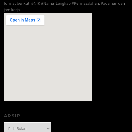
format berikut: #NIK #Nama_Lengkap #Permasalahan. Pada hari dan
jam kerja.
amazon prime code
ARSIP
Arsip