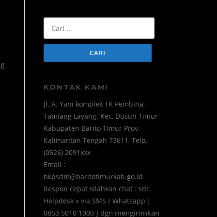
Cari
untuk:
ng
KONTAK KAMI
Jl. A. Yani komplek TK Pembina,
Tamiang Layang. Kec, Dusun Timur
Kabupaten Barito Timur Prov.
Kalimantan Tengah 73611, Telp.
(0526) 2091xxx
Email :
bkpsdm@baritotimurkab.go.id
Respon cepat silahkan chat : sdr.
Helpdesk » via SMS / Whatsapp [
dgn mengirimkan
0853 5010 1000 ]