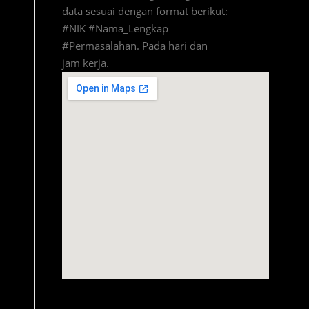
data sesuai dengan format berikut:
#NIK #Nama_Lengkap
#Permasalahan. Pada hari dan
jam kerja.
amazon prime code