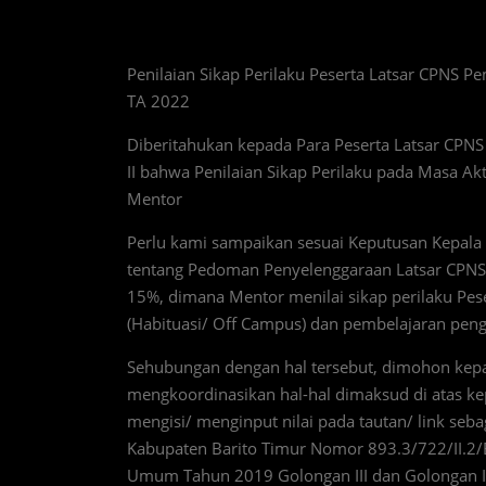
Penilaian Sikap Perilaku Peserta Latsar CPNS 
TA 2022
Diberitahukan kepada Para Peserta Latsar CPN
II bahwa Penilaian Sikap Perilaku pada Masa Aktu
Mentor
Perlu kami sampaikan sesuai Keputusan Kepal
tentang Pedoman Penyelenggaraan Latsar CPNS 
15%, dimana Mentor menilai sikap perilaku Pese
(Habituasi/ Off Campus) dan pembelajaran pen
Sehubungan dengan hal tersebut, dimohon ke
mengkoordinasikan hal-hal dimaksud di atas k
mengisi/ menginput nilai pada tautan/ link s
Kabupaten Barito Timur Nomor 893.3/722/II.2
Umum Tahun 2019 Golongan III dan Golongan II