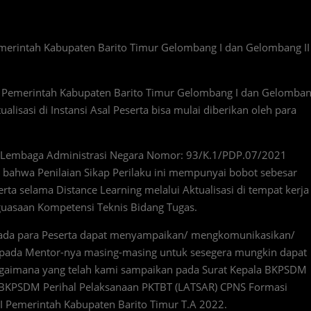
Pemerintah Kabupaten Barito Timur Gelombang I dan Gelombang II
S Pemerintah Kabupaten Barito Timur Gelombang I dan Gelomba
alisasi di Instansi Asal Peserta bisa mulai diberikan oleh para
a Lembaga Administrasi Negara Nomor: 93/K.1/PDP.07/2021
bahwa Penilaian Sikap Perilaku ini mempunyai bobot sebesar
rta selama Distance Learning melalui Aktualisasi di tempat kerja
guasaan Kompetensi Teknis Bidang Tugas.
pada para Peserta dapat menyampaikan/ mengkomunikasikan/
epada Mentor-nya masing-masing untuk sesegera mungkin dapat
ebagaimana yang telah kami sampaikan pada Surat Kepala BKPSDM
/BKPSDM Perihal Pelaksanaan PKTBT (LATSAR) CPNS Formasi
 Pemerintah Kabupaten Barito Timur T.A 2022.