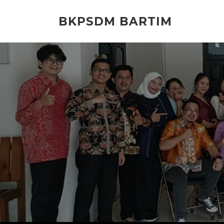
Lompat
ke
BKPSDM BARTIM
konten